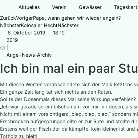
Zum
Aktuelles
Verein
Gewässer
Tageskart
Inhalt
Zurück
Voriger
Papa, wann gehen wir wieder angeln?
springen
Nächster
Kolosaler Hecht
Nächster
6. Oktober 2019
18:19
2019
|
Angel-News-Archiv
Ich bin mal ein paar S
Mit diesen Worten verabschiedete sich der Maik letztens v
Ein ganze Zeit lang tat sich nichts an den Ruten.
Sollte der Dosenmais dieses Mal seine Wirkung verfehlen?
„Ich war gerade so ein bißchen am vor mir hin dösen, als si
Nicht mit einem vorsichtigen: „biep, biep, biep,“ sondern mit 
Erschrocken aufgesprungen eilte er zur Rute und stellte dir
Erstens weil der Fisch der da kämpfte, kein kleiner ist und
Totholz zu hielt!