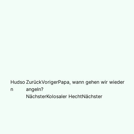
Hudso
Zurück
Voriger
Papa, wann gehen wir wieder
n
angeln?
Nächster
Kolosaler Hecht
Nächster